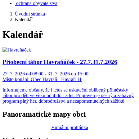
ochrana obyvatelstva
Úvodní stránka
Kalendář
Kalendář
Příobecní tábor Havraňáček - 27.7.31.7.2026
27. 7. 2026 od 08:00 - 31. 7. 2026 do 15:00
Místo konání:
Obec Havraň - Havraň 11
Informujeme občany, že i letos se uskuteční oblíbený příměstský
tábor pro děti ve věku od 4 do 13 let. Připraven je pestrý a zábavný
program plný her, dobrodružství a nezapomenutelných zážitků.
Panoramatické mapy obcí
Virtuální prohlídka