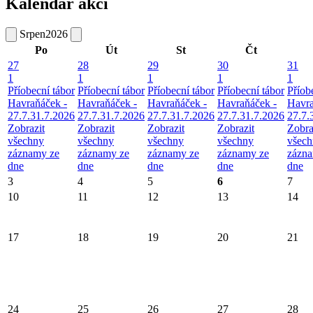
Kalendář akcí
Srpen
2026
Po
Út
St
Čt
27
28
29
30
31
1
1
1
1
1
Příobecní tábor
Příobecní tábor
Příobecní tábor
Příobecní tábor
Příob
Havraňáček -
Havraňáček -
Havraňáček -
Havraňáček -
Havra
27.7.31.7.2026
27.7.31.7.2026
27.7.31.7.2026
27.7.31.7.2026
27.7.
Zobrazit
Zobrazit
Zobrazit
Zobrazit
Zobra
všechny
všechny
všechny
všechny
všec
záznamy ze
záznamy ze
záznamy ze
záznamy ze
zázna
dne
dne
dne
dne
dne
3
4
5
6
7
10
11
12
13
14
17
18
19
20
21
24
25
26
27
28