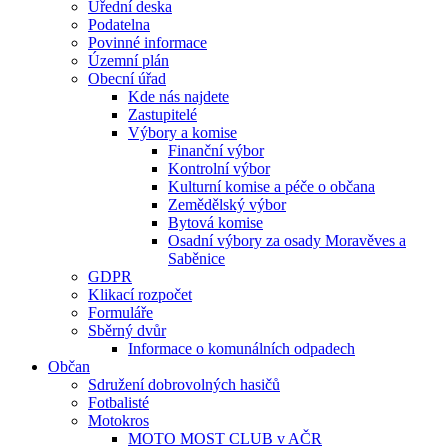
Úřední deska
Podatelna
Povinné informace
Územní plán
Obecní úřad
Kde nás najdete
Zastupitelé
Výbory a komise
Finanční výbor
Kontrolní výbor
Kulturní komise a péče o občana
Zemědělský výbor
Bytová komise
Osadní výbory za osady Moravěves a
Saběnice
GDPR
Klikací rozpočet
Formuláře
Sběrný dvůr
Informace o komunálních odpadech
Občan
Sdružení dobrovolných hasičů
Fotbalisté
Motokros
MOTO MOST CLUB v AČR