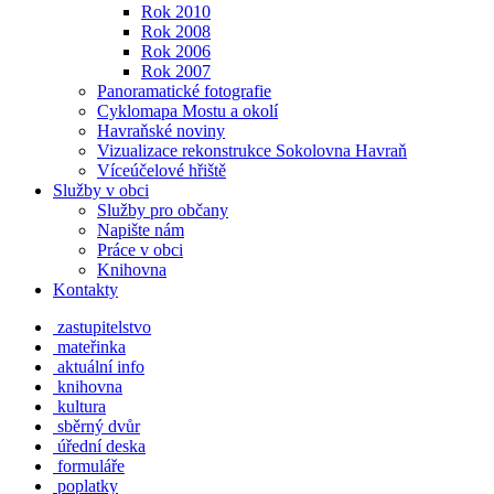
Rok 2010
Rok 2008
Rok 2006
Rok 2007
Panoramatické fotografie
Cyklomapa Mostu a okolí
Havraňské noviny
Vizualizace rekonstrukce Sokolovna Havraň
Víceúčelové hřiště
Služby v obci
Služby pro občany
Napište nám
Práce v obci
Knihovna
Kontakty
zastupitelstvo
mateřinka
aktuální info
knihovna
kultura
sběrný dvůr
úřední deska
formuláře
poplatky