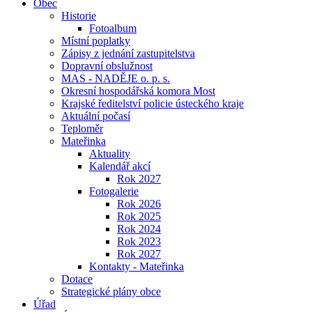
Obec
Historie
Fotoalbum
Místní poplatky
Zápisy z jednání zastupitelstva
Dopravní obslužnost
MAS - NADĚJE o. p. s.
Okresní hospodářská komora Most
Krajské ředitelství policie ústeckého kraje
Aktuální počasí
Teploměr
Mateřinka
Aktuality
Kalendář akcí
Rok 2027
Fotogalerie
Rok 2026
Rok 2025
Rok 2024
Rok 2023
Rok 2027
Kontakty - Mateřinka
Dotace
Strategické plány obce
Úřad