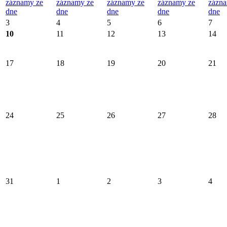
záznamy ze
záznamy ze
záznamy ze
záznamy ze
zázna
dne
dne
dne
dne
dne
3
4
5
6
7
10
11
12
13
14
17
18
19
20
21
24
25
26
27
28
31
1
2
3
4