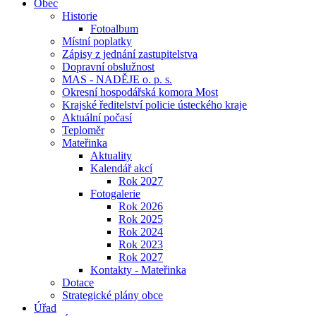
Obec
Historie
Fotoalbum
Místní poplatky
Zápisy z jednání zastupitelstva
Dopravní obslužnost
MAS - NADĚJE o. p. s.
Okresní hospodářská komora Most
Krajské ředitelství policie ústeckého kraje
Aktuální počasí
Teploměr
Mateřinka
Aktuality
Kalendář akcí
Rok 2027
Fotogalerie
Rok 2026
Rok 2025
Rok 2024
Rok 2023
Rok 2027
Kontakty - Mateřinka
Dotace
Strategické plány obce
Úřad