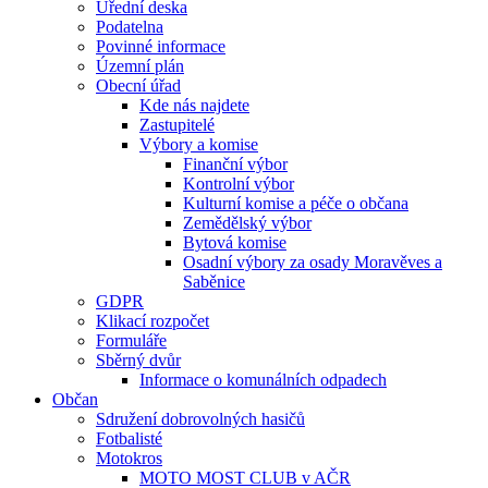
Úřední deska
Podatelna
Povinné informace
Územní plán
Obecní úřad
Kde nás najdete
Zastupitelé
Výbory a komise
Finanční výbor
Kontrolní výbor
Kulturní komise a péče o občana
Zemědělský výbor
Bytová komise
Osadní výbory za osady Moravěves a
Saběnice
GDPR
Klikací rozpočet
Formuláře
Sběrný dvůr
Informace o komunálních odpadech
Občan
Sdružení dobrovolných hasičů
Fotbalisté
Motokros
MOTO MOST CLUB v AČR