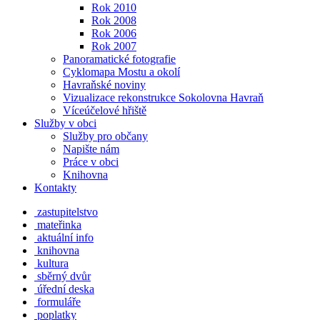
Rok 2010
Rok 2008
Rok 2006
Rok 2007
Panoramatické fotografie
Cyklomapa Mostu a okolí
Havraňské noviny
Vizualizace rekonstrukce Sokolovna Havraň
Víceúčelové hřiště
Služby v obci
Služby pro občany
Napište nám
Práce v obci
Knihovna
Kontakty
zastupitelstvo
mateřinka
aktuální info
knihovna
kultura
sběrný dvůr
úřední deska
formuláře
poplatky