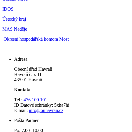
IDOS
Ústecký kraj
MAS Naděje
Okresní hospodářská komora Most
Adresa
Obecní úřad Havraň
Havraň č.p. 11
435 01 Havraň
Kontakt
Tel.:
476 109 101
ID Datové schránky: 5xha7hi
E-mail:
info@ouhavran.cz
Pošta Partner
Po: 7:00 -10:00