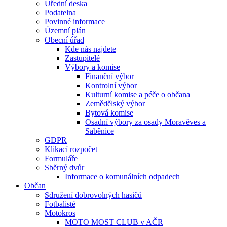
Úřední deska
Podatelna
Povinné informace
Územní plán
Obecní úřad
Kde nás najdete
Zastupitelé
Výbory a komise
Finanční výbor
Kontrolní výbor
Kulturní komise a péče o občana
Zemědělský výbor
Bytová komise
Osadní výbory za osady Moravěves a
Saběnice
GDPR
Klikací rozpočet
Formuláře
Sběrný dvůr
Informace o komunálních odpadech
Občan
Sdružení dobrovolných hasičů
Fotbalisté
Motokros
MOTO MOST CLUB v AČR