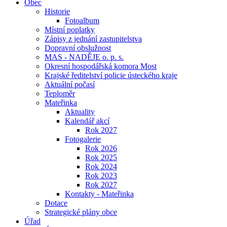
Obec
Historie
Fotoalbum
Místní poplatky
Zápisy z jednání zastupitelstva
Dopravní obslužnost
MAS - NADĚJE o. p. s.
Okresní hospodářská komora Most
Krajské ředitelství policie ústeckého kraje
Aktuální počasí
Teploměr
Mateřinka
Aktuality
Kalendář akcí
Rok 2027
Fotogalerie
Rok 2026
Rok 2025
Rok 2024
Rok 2023
Rok 2027
Kontakty - Mateřinka
Dotace
Strategické plány obce
Úřad