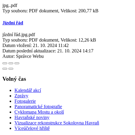
jpg..pdf
Typ souboru: PDF dokument, Velikost: 200,77 kB
Jízdní řád
jízdní řád.jpg.pdf
Typ souboru: PDF dokument, Velikost: 12,26 kB
Datum vložení:
21. 10. 2024 11:42
Datum poslední aktualizace:
21. 10. 2024 14:17
Autor:
Správce Webu
Volný čas
Kalendář akcí
Zprávy
Fotogalerie
Panoramatické fotografie
Cyklomapa Mostu a okolí
Havraňské noviny
Vizualizace rekonstrukce Sokolovna Havraň
Víceúčelové hřiště