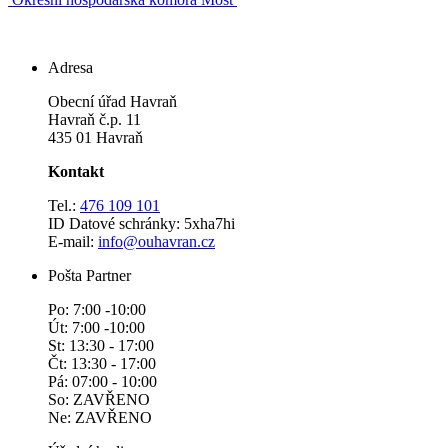
Adresa
Obecní úřad Havraň
Havraň č.p. 11
435 01 Havraň
Kontakt
Tel.:
476 109 101
ID Datové schránky: 5xha7hi
E-mail:
info@ouhavran.cz
Pošta Partner
Po: 7:00 -10:00
Út: 7:00 -10:00
St: 13:30 - 17:00
Čt: 13:30 - 17:00
Pá: 07:00 - 10:00
So: ZAVŘENO
Ne: ZAVŘENO