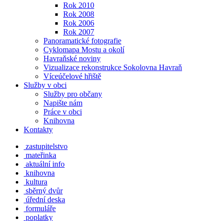
Rok 2010
Rok 2008
Rok 2006
Rok 2007
Panoramatické fotografie
Cyklomapa Mostu a okolí
Havraňské noviny
Vizualizace rekonstrukce Sokolovna Havraň
Víceúčelové hřiště
Služby v obci
Služby pro občany
Napište nám
Práce v obci
Knihovna
Kontakty
zastupitelstvo
mateřinka
aktuální info
knihovna
kultura
sběrný dvůr
úřední deska
formuláře
poplatky