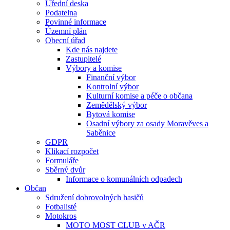
Úřední deska
Podatelna
Povinné informace
Územní plán
Obecní úřad
Kde nás najdete
Zastupitelé
Výbory a komise
Finanční výbor
Kontrolní výbor
Kulturní komise a péče o občana
Zemědělský výbor
Bytová komise
Osadní výbory za osady Moravěves a
Saběnice
GDPR
Klikací rozpočet
Formuláře
Sběrný dvůr
Informace o komunálních odpadech
Občan
Sdružení dobrovolných hasičů
Fotbalisté
Motokros
MOTO MOST CLUB v AČR