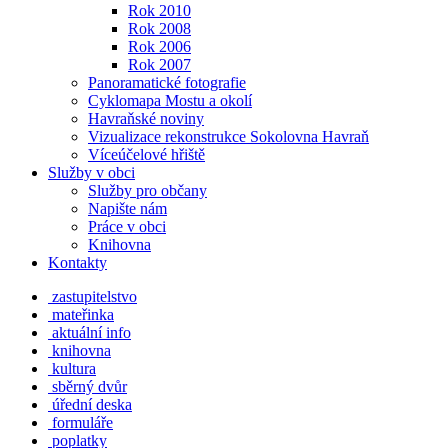
Rok 2010
Rok 2008
Rok 2006
Rok 2007
Panoramatické fotografie
Cyklomapa Mostu a okolí
Havraňské noviny
Vizualizace rekonstrukce Sokolovna Havraň
Víceúčelové hřiště
Služby v obci
Služby pro občany
Napište nám
Práce v obci
Knihovna
Kontakty
zastupitelstvo
mateřinka
aktuální info
knihovna
kultura
sběrný dvůr
úřední deska
formuláře
poplatky