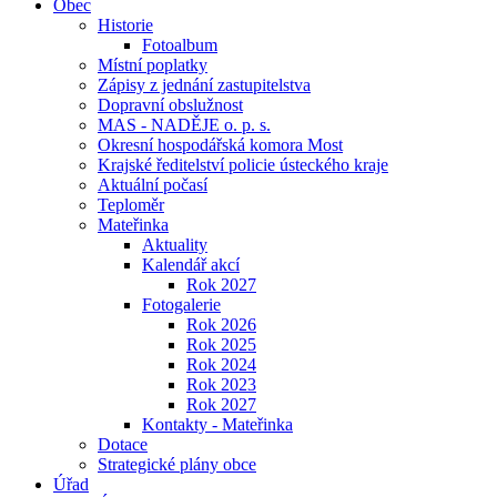
Obec
Historie
Fotoalbum
Místní poplatky
Zápisy z jednání zastupitelstva
Dopravní obslužnost
MAS - NADĚJE o. p. s.
Okresní hospodářská komora Most
Krajské ředitelství policie ústeckého kraje
Aktuální počasí
Teploměr
Mateřinka
Aktuality
Kalendář akcí
Rok 2027
Fotogalerie
Rok 2026
Rok 2025
Rok 2024
Rok 2023
Rok 2027
Kontakty - Mateřinka
Dotace
Strategické plány obce
Úřad