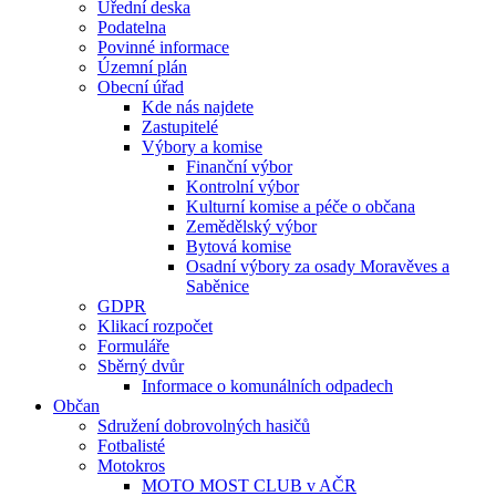
Úřední deska
Podatelna
Povinné informace
Územní plán
Obecní úřad
Kde nás najdete
Zastupitelé
Výbory a komise
Finanční výbor
Kontrolní výbor
Kulturní komise a péče o občana
Zemědělský výbor
Bytová komise
Osadní výbory za osady Moravěves a
Saběnice
GDPR
Klikací rozpočet
Formuláře
Sběrný dvůr
Informace o komunálních odpadech
Občan
Sdružení dobrovolných hasičů
Fotbalisté
Motokros
MOTO MOST CLUB v AČR