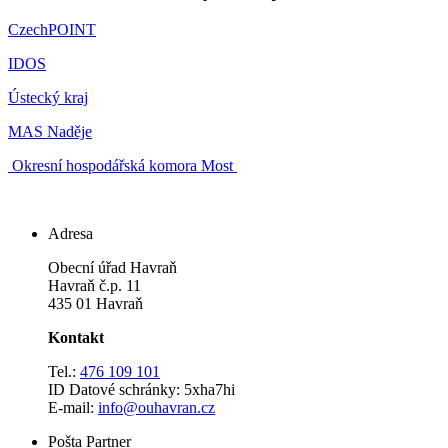
CzechPOINT
IDOS
Ústecký kraj
MAS Naděje
Okresní hospodářská komora Most
Adresa
Obecní úřad Havraň
Havraň č.p. 11
435 01 Havraň
Kontakt
Tel.:
476 109 101
ID Datové schránky: 5xha7hi
E-mail:
info@ouhavran.cz
Pošta Partner