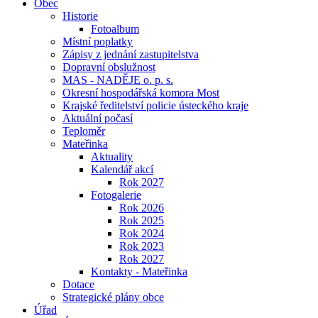
Obec
Historie
Fotoalbum
Místní poplatky
Zápisy z jednání zastupitelstva
Dopravní obslužnost
MAS - NADĚJE o. p. s.
Okresní hospodářská komora Most
Krajské ředitelství policie ústeckého kraje
Aktuální počasí
Teploměr
Mateřinka
Aktuality
Kalendář akcí
Rok 2027
Fotogalerie
Rok 2026
Rok 2025
Rok 2024
Rok 2023
Rok 2027
Kontakty - Mateřinka
Dotace
Strategické plány obce
Úřad