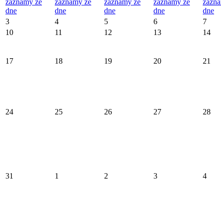
záznamy ze
záznamy ze
záznamy ze
záznamy ze
zázna
dne
dne
dne
dne
dne
3
4
5
6
7
10
11
12
13
14
17
18
19
20
21
24
25
26
27
28
31
1
2
3
4