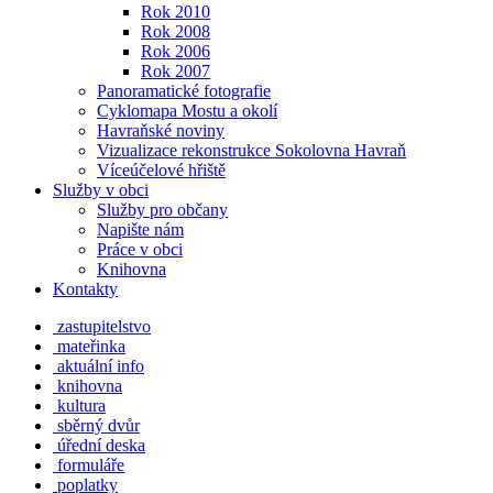
Rok 2010
Rok 2008
Rok 2006
Rok 2007
Panoramatické fotografie
Cyklomapa Mostu a okolí
Havraňské noviny
Vizualizace rekonstrukce Sokolovna Havraň
Víceúčelové hřiště
Služby v obci
Služby pro občany
Napište nám
Práce v obci
Knihovna
Kontakty
zastupitelstvo
mateřinka
aktuální info
knihovna
kultura
sběrný dvůr
úřední deska
formuláře
poplatky