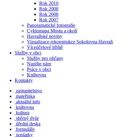
Rok 2010
Rok 2008
Rok 2006
Rok 2007
Panoramatické fotografie
Cyklomapa Mostu a okolí
Havraňské noviny
Vizualizace rekonstrukce Sokolovna Havraň
Víceúčelové hřiště
Služby v obci
Služby pro občany
Napište nám
Práce v obci
Knihovna
Kontakty
zastupitelstvo
mateřinka
aktuální info
knihovna
kultura
sběrný dvůr
úřední deska
formuláře
poplatky