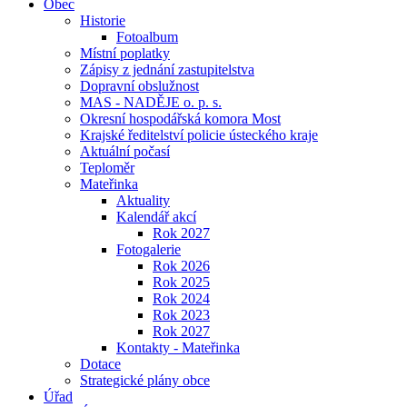
Obec
Historie
Fotoalbum
Místní poplatky
Zápisy z jednání zastupitelstva
Dopravní obslužnost
MAS - NADĚJE o. p. s.
Okresní hospodářská komora Most
Krajské ředitelství policie ústeckého kraje
Aktuální počasí
Teploměr
Mateřinka
Aktuality
Kalendář akcí
Rok 2027
Fotogalerie
Rok 2026
Rok 2025
Rok 2024
Rok 2023
Rok 2027
Kontakty - Mateřinka
Dotace
Strategické plány obce
Úřad