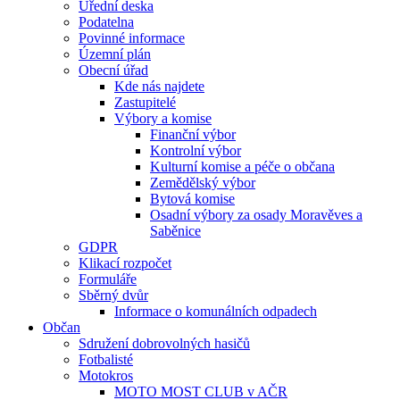
Úřední deska
Podatelna
Povinné informace
Územní plán
Obecní úřad
Kde nás najdete
Zastupitelé
Výbory a komise
Finanční výbor
Kontrolní výbor
Kulturní komise a péče o občana
Zemědělský výbor
Bytová komise
Osadní výbory za osady Moravěves a
Saběnice
GDPR
Klikací rozpočet
Formuláře
Sběrný dvůr
Informace o komunálních odpadech
Občan
Sdružení dobrovolných hasičů
Fotbalisté
Motokros
MOTO MOST CLUB v AČR