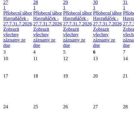
27
28
29
30
31
1
1
1
1
1
Příobecní tábor
Příobecní tábor
Příobecní tábor
Příobecní tábor
Příob
Havraňáček -
Havraňáček -
Havraňáček -
Havraňáček -
Havra
27.7.31.7.2026
27.7.31.7.2026
27.7.31.7.2026
27.7.31.7.2026
27.7.
Zobrazit
Zobrazit
Zobrazit
Zobrazit
Zobra
všechny
všechny
všechny
všechny
všec
záznamy ze
záznamy ze
záznamy ze
záznamy ze
zázna
dne
dne
dne
dne
dne
3
4
5
6
7
10
11
12
13
14
17
18
19
20
21
24
25
26
27
28