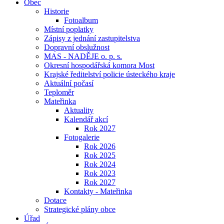
Obec
Historie
Fotoalbum
Místní poplatky
Zápisy z jednání zastupitelstva
Dopravní obslužnost
MAS - NADĚJE o. p. s.
Okresní hospodářská komora Most
Krajské ředitelství policie ústeckého kraje
Aktuální počasí
Teploměr
Mateřinka
Aktuality
Kalendář akcí
Rok 2027
Fotogalerie
Rok 2026
Rok 2025
Rok 2024
Rok 2023
Rok 2027
Kontakty - Mateřinka
Dotace
Strategické plány obce
Úřad