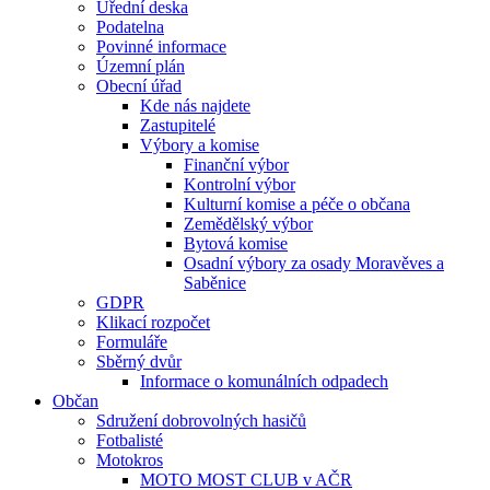
Úřední deska
Podatelna
Povinné informace
Územní plán
Obecní úřad
Kde nás najdete
Zastupitelé
Výbory a komise
Finanční výbor
Kontrolní výbor
Kulturní komise a péče o občana
Zemědělský výbor
Bytová komise
Osadní výbory za osady Moravěves a
Saběnice
GDPR
Klikací rozpočet
Formuláře
Sběrný dvůr
Informace o komunálních odpadech
Občan
Sdružení dobrovolných hasičů
Fotbalisté
Motokros
MOTO MOST CLUB v AČR