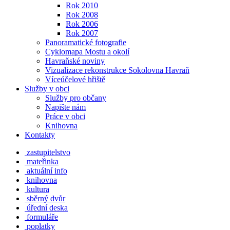
Rok 2010
Rok 2008
Rok 2006
Rok 2007
Panoramatické fotografie
Cyklomapa Mostu a okolí
Havraňské noviny
Vizualizace rekonstrukce Sokolovna Havraň
Víceúčelové hřiště
Služby v obci
Služby pro občany
Napište nám
Práce v obci
Knihovna
Kontakty
zastupitelstvo
mateřinka
aktuální info
knihovna
kultura
sběrný dvůr
úřední deska
formuláře
poplatky