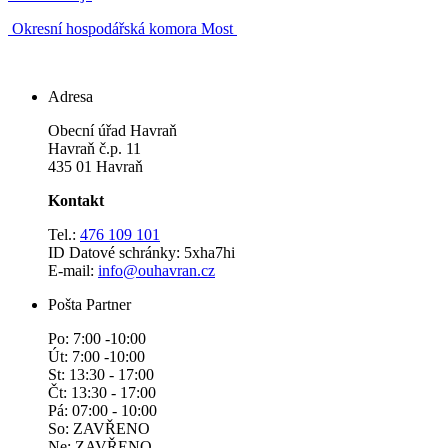
Okresní hospodářská komora Most
Adresa
Obecní úřad Havraň
Havraň č.p. 11
435 01 Havraň
Kontakt
Tel.:
476 109 101
ID Datové schránky: 5xha7hi
E-mail:
info@ouhavran.cz
Pošta Partner
Po: 7:00 -10:00
Út: 7:00 -10:00
St: 13:30 - 17:00
Čt: 13:30 - 17:00
Pá: 07:00 - 10:00
So: ZAVŘENO
Ne: ZAVŘENO