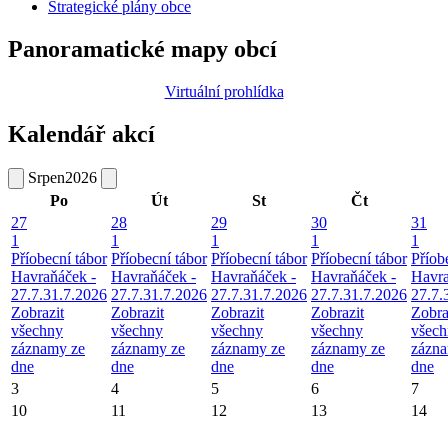
Strategické plány obce
Panoramatické mapy obcí
Virtuální prohlídka
Kalendář akcí
Srpen
2026
Po
Út
St
Čt
27
28
29
30
31
1
1
1
1
1
Příobecní tábor
Příobecní tábor
Příobecní tábor
Příobecní tábor
Příob
Havraňáček -
Havraňáček -
Havraňáček -
Havraňáček -
Havra
27.7.31.7.2026
27.7.31.7.2026
27.7.31.7.2026
27.7.31.7.2026
27.7.
Zobrazit
Zobrazit
Zobrazit
Zobrazit
Zobra
všechny
všechny
všechny
všechny
všec
záznamy ze
záznamy ze
záznamy ze
záznamy ze
zázna
dne
dne
dne
dne
dne
3
4
5
6
7
10
11
12
13
14