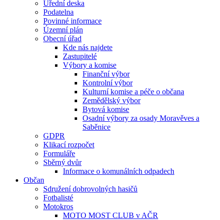
Úřední deska
Podatelna
Povinné informace
Územní plán
Obecní úřad
Kde nás najdete
Zastupitelé
Výbory a komise
Finanční výbor
Kontrolní výbor
Kulturní komise a péče o občana
Zemědělský výbor
Bytová komise
Osadní výbory za osady Moravěves a
Saběnice
GDPR
Klikací rozpočet
Formuláře
Sběrný dvůr
Informace o komunálních odpadech
Občan
Sdružení dobrovolných hasičů
Fotbalisté
Motokros
MOTO MOST CLUB v AČR