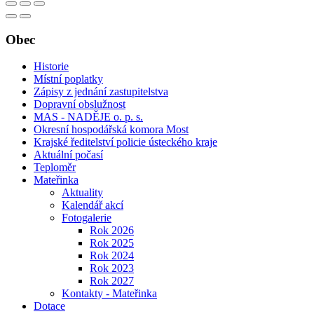
Obec
Historie
Místní poplatky
Zápisy z jednání zastupitelstva
Dopravní obslužnost
MAS - NADĚJE o. p. s.
Okresní hospodářská komora Most
Krajské ředitelství policie ústeckého kraje
Aktuální počasí
Teploměr
Mateřinka
Aktuality
Kalendář akcí
Fotogalerie
Rok 2026
Rok 2025
Rok 2024
Rok 2023
Rok 2027
Kontakty - Mateřinka
Dotace