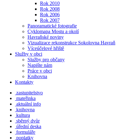
Rok 2010
Rok 2008
Rok 2006
Rok 2007
Panoramatické fotografie
Cyklomapa Mostu a okolí
Havraňské noviny
Vizualizace rekonstrukce Sokolovna Havraň
Víceúčelové hřiště
Služby v obci
Služby pro občany
Napište nám
Práce v obci
Knihovna
Kontakty
zastupitelstvo
mateřinka
aktuální info
knihovna
kultura
sběrný dvůr
úřední deska
formuláře
poplatky