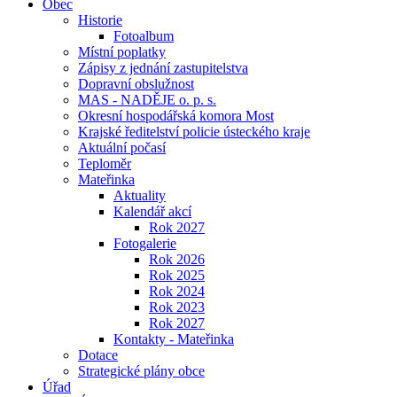
Obec
Historie
Fotoalbum
Místní poplatky
Zápisy z jednání zastupitelstva
Dopravní obslužnost
MAS - NADĚJE o. p. s.
Okresní hospodářská komora Most
Krajské ředitelství policie ústeckého kraje
Aktuální počasí
Teploměr
Mateřinka
Aktuality
Kalendář akcí
Rok 2027
Fotogalerie
Rok 2026
Rok 2025
Rok 2024
Rok 2023
Rok 2027
Kontakty - Mateřinka
Dotace
Strategické plány obce
Úřad