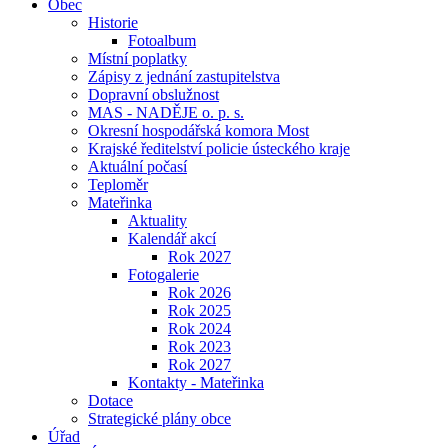
Obec
Historie
Fotoalbum
Místní poplatky
Zápisy z jednání zastupitelstva
Dopravní obslužnost
MAS - NADĚJE o. p. s.
Okresní hospodářská komora Most
Krajské ředitelství policie ústeckého kraje
Aktuální počasí
Teploměr
Mateřinka
Aktuality
Kalendář akcí
Rok 2027
Fotogalerie
Rok 2026
Rok 2025
Rok 2024
Rok 2023
Rok 2027
Kontakty - Mateřinka
Dotace
Strategické plány obce
Úřad