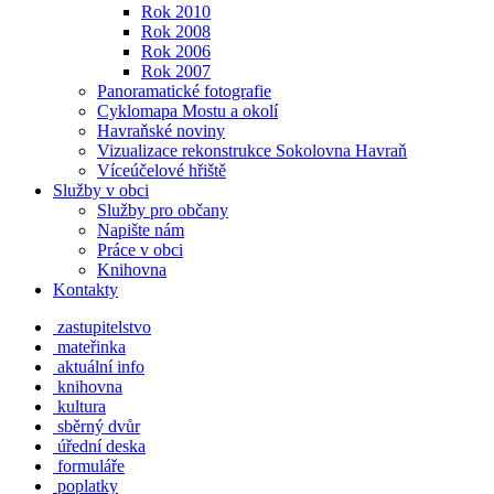
Rok 2010
Rok 2008
Rok 2006
Rok 2007
Panoramatické fotografie
Cyklomapa Mostu a okolí
Havraňské noviny
Vizualizace rekonstrukce Sokolovna Havraň
Víceúčelové hřiště
Služby v obci
Služby pro občany
Napište nám
Práce v obci
Knihovna
Kontakty
zastupitelstvo
mateřinka
aktuální info
knihovna
kultura
sběrný dvůr
úřední deska
formuláře
poplatky