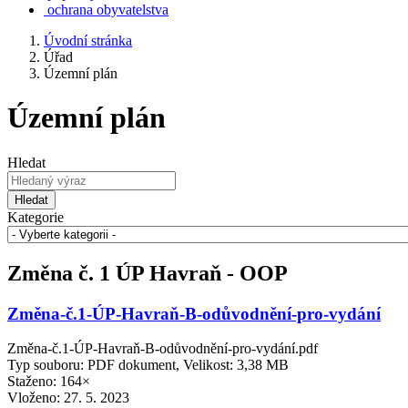
ochrana obyvatelstva
Úvodní stránka
Úřad
Územní plán
Územní plán
Hledat
Hledat
Kategorie
Změna č. 1 ÚP Havraň - OOP
Změna-č.1-ÚP-Havraň-B-odůvodnění-pro-vydání
Změna-č.1-ÚP-Havraň-B-odůvodnění-pro-vydání.pdf
Typ souboru: PDF dokument, Velikost: 3,38 MB
Staženo: 164×
Vloženo:
27. 5. 2023