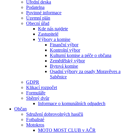
Úřední deska
Podatelna
Povinné informace
Územní plán
Obecní úřad
Kde nás najdete
Zastupitelé
Výbory a komise
Finanční výbor
Kontrolní výbor
Kulturní komise a péče o občana
Zemědělský výbor
Bytová komise
Osadní výbory za osady Moravěves a
Saběnice
GDPR
Klikací rozpočet
Formuláře
Sběrný dvůr
Informace o komunálních odpadech
Občan
Sdružení dobrovolných hasičů
Fotbalisté
Motokros
MOTO MOST CLUB v AČR