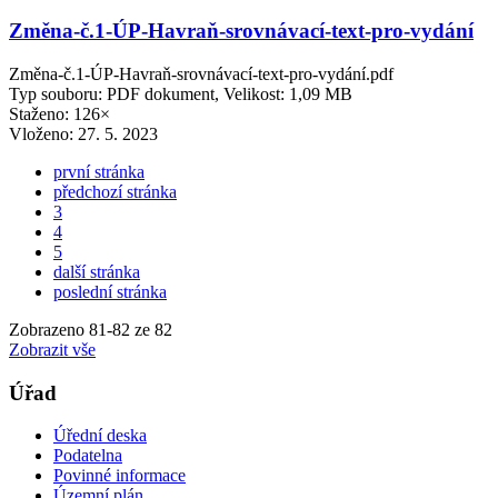
Změna-č.1-ÚP-Havraň-srovnávací-text-pro-vydání
Změna-č.1-ÚP-Havraň-srovnávací-text-pro-vydání.pdf
Typ souboru: PDF dokument, Velikost: 1,09 MB
Staženo: 126×
Vloženo:
27. 5. 2023
první stránka
předchozí stránka
3
4
5
další stránka
poslední stránka
Zobrazeno
81
-
82
ze 82
Zobrazit vše
Úřad
Úřední deska
Podatelna
Povinné informace
Územní plán