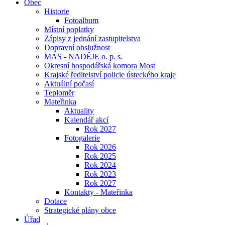
Obec
Historie
Fotoalbum
Místní poplatky
Zápisy z jednání zastupitelstva
Dopravní obslužnost
MAS - NADĚJE o. p. s.
Okresní hospodářská komora Most
Krajské ředitelství policie ústeckého kraje
Aktuální počasí
Teploměr
Mateřinka
Aktuality
Kalendář akcí
Rok 2027
Fotogalerie
Rok 2026
Rok 2025
Rok 2024
Rok 2023
Rok 2027
Kontakty - Mateřinka
Dotace
Strategické plány obce
Úřad