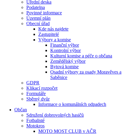
Úřední deska
Podatelna
Povinné informace
Územní plán
Obecní úřad
Kde nás najdete
Zastupitelé
Výbory a komise
Finanční výbor
Kontrolní výbor
Kulturní komise a péče o občana
Zemědělský výbor
Bytová komise
Osadní výbory za osady Moravěves a
Saběnice
GDPR
Klikací rozpočet
Formuláře
Sběrný dvůr
Informace o komunálních odpadech
Občan
Sdružení dobrovolných hasičů
Fotbalisté
Motokros
MOTO MOST CLUB v AČR