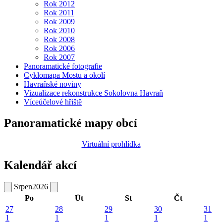
Rok 2012
Rok 2011
Rok 2009
Rok 2010
Rok 2008
Rok 2006
Rok 2007
Panoramatické fotografie
Cyklomapa Mostu a okolí
Havraňské noviny
Vizualizace rekonstrukce Sokolovna Havraň
Víceúčelové hřiště
Panoramatické mapy obcí
Virtuální prohlídka
Kalendář akcí
Srpen
2026
Po
Út
St
Čt
27
28
29
30
31
1
1
1
1
1