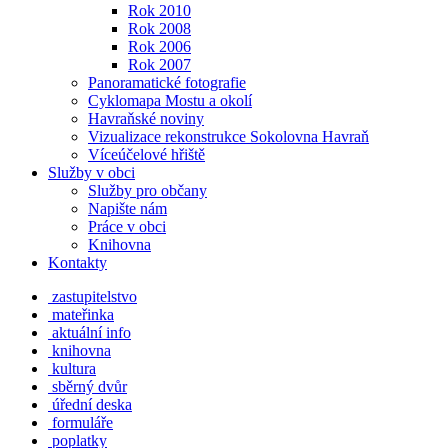
Rok 2010
Rok 2008
Rok 2006
Rok 2007
Panoramatické fotografie
Cyklomapa Mostu a okolí
Havraňské noviny
Vizualizace rekonstrukce Sokolovna Havraň
Víceúčelové hřiště
Služby v obci
Služby pro občany
Napište nám
Práce v obci
Knihovna
Kontakty
zastupitelstvo
mateřinka
aktuální info
knihovna
kultura
sběrný dvůr
úřední deska
formuláře
poplatky