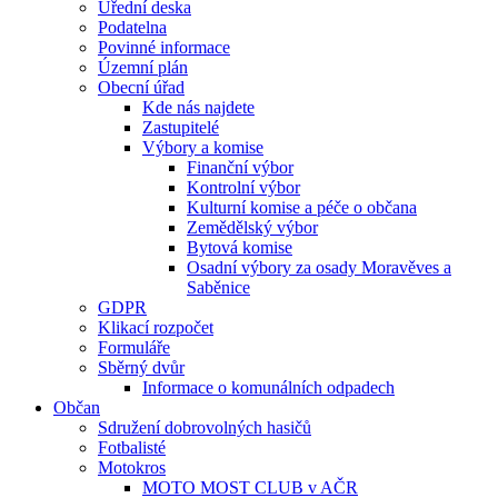
Úřední deska
Podatelna
Povinné informace
Územní plán
Obecní úřad
Kde nás najdete
Zastupitelé
Výbory a komise
Finanční výbor
Kontrolní výbor
Kulturní komise a péče o občana
Zemědělský výbor
Bytová komise
Osadní výbory za osady Moravěves a
Saběnice
GDPR
Klikací rozpočet
Formuláře
Sběrný dvůr
Informace o komunálních odpadech
Občan
Sdružení dobrovolných hasičů
Fotbalisté
Motokros
MOTO MOST CLUB v AČR