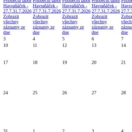
Příobecní tábor
Příobecní tábor
Příobecní tábor
Příobecní tábor
Příob
Havraňáček -
Havraňáček -
Havraňáček -
Havraňáček -
Havra
27.7.31.7.2026
27.7.31.7.2026
27.7.31.7.2026
27.7.31.7.2026
27.7.
Zobrazit
Zobrazit
Zobrazit
Zobrazit
Zobra
všechny
všechny
všechny
všechny
všec
záznamy ze
záznamy ze
záznamy ze
záznamy ze
zázna
dne
dne
dne
dne
dne
3
4
5
6
7
10
11
12
13
14
17
18
19
20
21
24
25
26
27
28
31
1
2
3
4