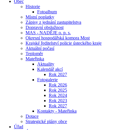
Obec
Historie
Fotoalbum
Místní poplatky
Zápisy z jednání zastupitelstva
Dopravní obslužnost
MAS - NADĚJE o. p. s.
Okresní hospodářská komora Most
Krajské ředitelství policie ústeckého kraje
Aktuální počasí
Teploměr
Mateřinka
Aktuality
Kalendář akcí
Rok 2027
Fotogalerie
Rok 2026
Rok 2025
Rok 2024
Rok 2023
Rok 2027
Kontakty - Mateřinka
Dotace
Strategické plány obce
Úřad