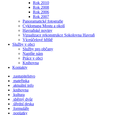
Rok 2010
Rok 2008
Rok 2006
Rok 2007
Panoramatické fotografie
Cyklomapa Mostu a okolí
Havraňské noviny
Vizualizace rekonstrukce Sokolovna Havraň
Víceúčelové hřiště
Služby v obci
Služby pro občany
Napište nám
Práce v obci
Knihovna
Kontakty
zastupitelstvo
mateřinka
aktuální info
knihovna
kultura
sběrný dvůr
úřední deska
formuláře
poplatky