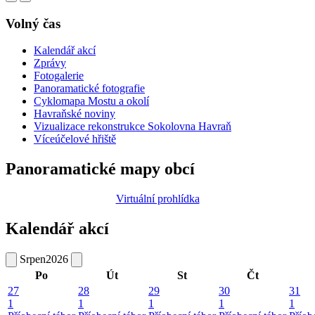
Volný čas
Kalendář akcí
Zprávy
Fotogalerie
Panoramatické fotografie
Cyklomapa Mostu a okolí
Havraňské noviny
Vizualizace rekonstrukce Sokolovna Havraň
Víceúčelové hřiště
Panoramatické mapy obcí
Virtuální prohlídka
Kalendář akcí
Srpen
2026
Po
Út
St
Čt
27
28
29
30
31
1
1
1
1
1