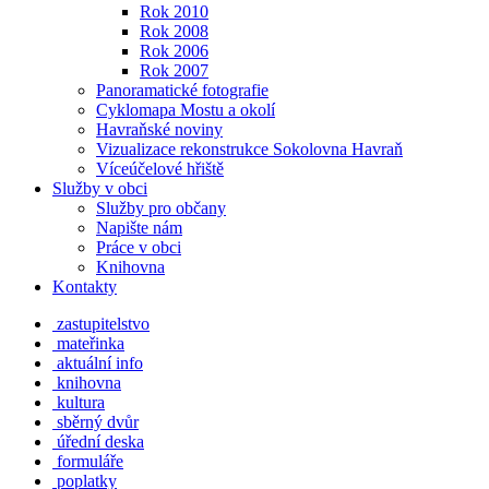
Rok 2010
Rok 2008
Rok 2006
Rok 2007
Panoramatické fotografie
Cyklomapa Mostu a okolí
Havraňské noviny
Vizualizace rekonstrukce Sokolovna Havraň
Víceúčelové hřiště
Služby v obci
Služby pro občany
Napište nám
Práce v obci
Knihovna
Kontakty
zastupitelstvo
mateřinka
aktuální info
knihovna
kultura
sběrný dvůr
úřední deska
formuláře
poplatky