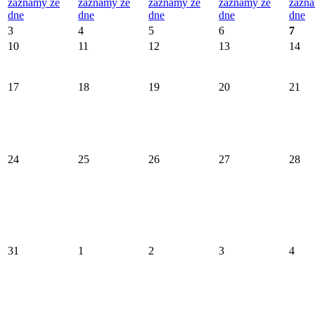
záznamy ze
záznamy ze
záznamy ze
záznamy ze
zázna
dne
dne
dne
dne
dne
3
4
5
6
7
10
11
12
13
14
17
18
19
20
21
24
25
26
27
28
31
1
2
3
4