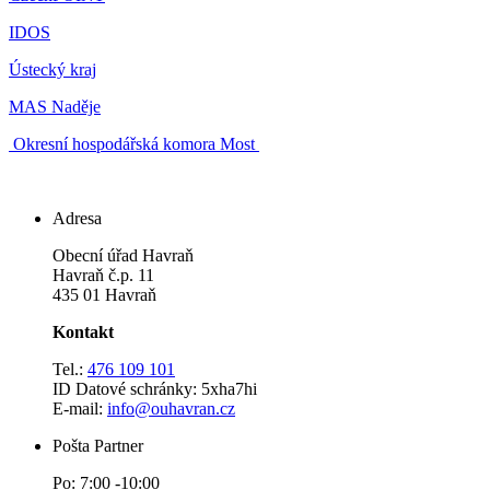
IDOS
Ústecký kraj
MAS Naděje
Okresní hospodářská komora Most
Adresa
Obecní úřad Havraň
Havraň č.p. 11
435 01 Havraň
Kontakt
Tel.:
476 109 101
ID Datové schránky: 5xha7hi
E-mail:
info@ouhavran.cz
Pošta Partner
Po: 7:00 -10:00