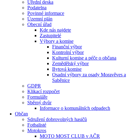
Úřední deska
Podatelna
Povinné informace
Územní plán
Obecní úřad
Kde nás najdete
Zastupitelé
Výbory a komise
Finanční výbor
Kontrolní výbor
Kulturní komise a péče o občana
Zemědělský výbor
Bytová komise
Osadní výbory za osady Moravěves a
Saběnice
GDPR
Klikací rozpočet
Formuláře
Sběrný dvůr
Informace o komunálních odpadech
Občan
Sdružení dobrovolných hasičů
Fotbalisté
Motokros
MOTO MOST CLUB v AČR