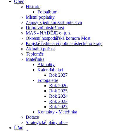
Obec
Historie
Fotoalbum
Místní poplatky
Zápisy z jednání zastupitelstva
Dopravní obslužnost
MAS - NADĚJE o. p. s.
Okresní hospodářská komora Most
Krajské ředitelství policie ústeckého kraje
Aktuální počasí
Teploměr
Mateřinka
Aktuality
Kalendář akcí
Rok 2027
Fotogalerie
Rok 2026
Rok 2025
Rok 2024
Rok 2023
Rok 2027
Kontakty - Mateřinka
Dotace
Strategické plány obce
Úřad